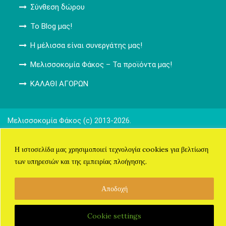
Σύνθεση δώρου
Το Blog μας!
Η μέλισσα είναι συνεργάτης μας!
Μελισσοκομία Φάκος – Τα προϊόντα μας!
ΚΑΛΑΘΙ ΑΓΟΡΩΝ
Μελισσοκομία Φάκος (c) 2013-2026.
Όροι Χρήσης
Η ιστοσελίδα μας χρησιμοποιεί τεχνολογία cookies για βελτίωση
WordPress
Di Restaurant
Theme
των υπηρεσιών και της εμπειρίας πλοήγησης.
Αποδοχή
Cookie settings