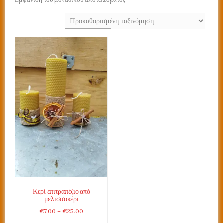
Κερί επιτραπέζιο από
μελισσοκέρι
Price
€
7.00
–
€
25.00
range: