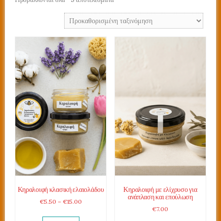
Κηραλοιφή κλασική ελαιολάδου
Κηραλοιφή με ελίχρυσο για
ανάπλαση και επούλωση
Price
€
5.50
–
€
15.00
€
7.00
range:
€5.50