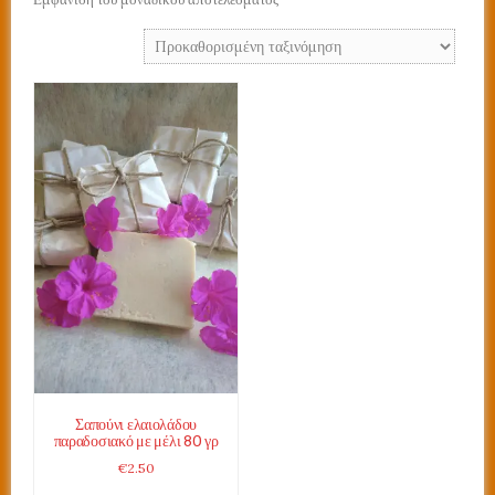
Σαπούνι ελαιολάδου
παραδοσιακό με μέλι 80 γρ
€
2.50