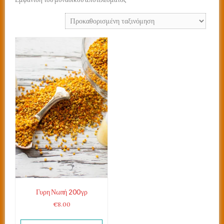
Γυρη Νωπή 200γρ
€
8.00