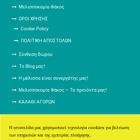
Μελισσοκομία Φάκος
ΟΡΟΙ ΧΡΗΣΗΣ
Cookie Policy
ΠΟΛΙΤΙΚΗ ΑΠΟΣΤΟΛΩΝ
Σύνθεση δώρου
Το Blog μας!
Η μέλισσα είναι συνεργάτης μας!
Μελισσοκομία Φάκος – Τα προϊόντα μας!
ΚΑΛΑΘΙ ΑΓΟΡΩΝ
Μελισσοκομία Φάκος (c) 2013-2026.
Η ιστοσελίδα μας χρησιμοποιεί τεχνολογία cookies για βελτίωση
των υπηρεσιών και της εμπειρίας πλοήγησης.
Όροι Χρήσης