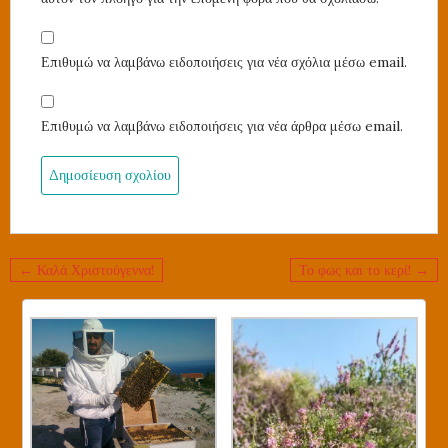
Επιθυμώ να λαμβάνω ειδοποιήσεις για νέα σχόλια μέσω email.
Επιθυμώ να λαμβάνω ειδοποιήσεις για νέα άρθρα μέσω email.
Πλοήγηση
← Καλά Χριστούγεννα!
Το φως και το κερί! →
άρθρων